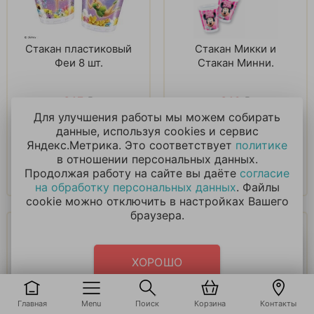
Стакан пластиковый
Стакан Микки и
Феи 8 шт.
Стакан Минни.
215
₽
210
₽
Для улучшения работы мы можем собирать
данные, используя cookies и сервис
В корзину
В корзину
Яндекс.Метрика. Это соответствует
политике
в отношении персональных данных.
Купить в 1 клик
Купить в 1 клик
Продолжая работу на сайте вы даёте
согласие
на обработку персональных данных
. Файлы
cookie можно отключить в настройках Вашего
браузера.
ХОРОШО
Главная
Menu
Поиск
Корзина
Контакты
Тарелка Принцессы
Тарелка Минни