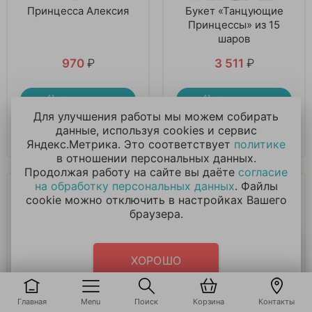
Принцесса Алексия
Букет «Танцующие
Принцессы» из 15
шаров
970
₽
3 511
₽
В корзину
В корзину
Для улучшения работы мы можем собирать
данные, используя cookies и сервис
Купить в 1 клик
Купить в 1 клик
Яндекс.Метрика. Это соответствует
политике
в отношении персональных данных.
Продолжая работу на сайте вы даёте
согласие
на обработку персональных данных
. Файлы
cookie можно отключить в настройках Вашего
браузера.
ХОРОШО
Шар фигура Спящая
Готовое решение
красавица
«Принцесса София в
лесу»
Главная
Menu
Поиск
Корзина
Контакты