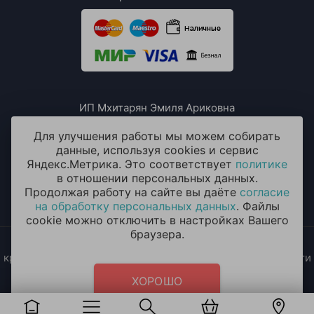
ИП Мхитарян Эмиля Ариковна
ИНН: 771385063807
ОГРН / ОГРНИП: 319508100076230
Для улучшения работы мы можем собирать
данные, используя cookies и сервис
Яндекс.Метрика. Это соответствует
политике
в отношении персональных данных.
Продолжая работу на сайте вы даёте
согласие
на обработку персональных данных
. Файлы
cookie можно отключить в настройках Вашего
браузера.
2014 - 2026 © «ОКЕАН ШАРОВ» Воздушные шары с
круглосуточной доставкой в Москве и Московской области
Политика конфиденциальности
и
согласие на обработку
ХОРОШО
персональных данных