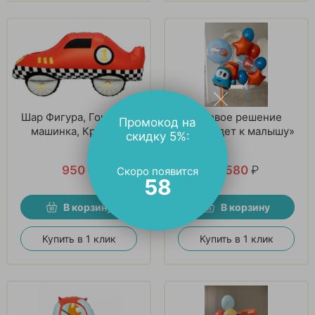
Шар Фигура, Гоночная
Готовое решение
Промокод на
машинка, Красный
«Лёва едет к малышу»
скидку 5%:
950
₽
8 580
₽
Скоро появится
56
В корзину
В корзину
Купить в 1 клик
Купить в 1 клик