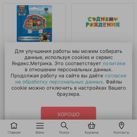
Свечка на торт
Гирлянда буквы С
Для улучшения работы мы можем собирать
Щенячий патруль
Днем Рождения, Три
данные, используя cookies и сервис
Кота, 260см
Яндекс.Метрика. Это соответствует
политике
364
₽
275
₽
в отношении персональных данных.
Продолжая работу на сайте вы даёте
согласие
на обработку персональных данных
. Файлы
В корзину
В корзину
cookie можно отключить в настройках Вашего
браузера.
Купить в 1 клик
Купить в 1 клик
ХОРОШО
Главная
Menu
Поиск
Корзина
Контакты