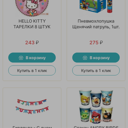
HELLO KITTY
Пневмохлопушка
ТАРЕЛКИ 8 ШТУК
Щенячий патруль, 1шт.
243
₽
275
₽
В корзину
В корзину
Купить в 1 клик
Купить в 1 клик
Гирлянда - С днем
Стакан ANGRY BIRDS