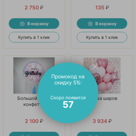
2 750
₽
135
₽
В корзину
В корзину
Купить в 1 клик
Купить в 1 клик
Промокод на
скидку 5%:
Скоро появится
Большой шар с
Связка шаров
56
конфетти
2 100
₽
3 934
₽