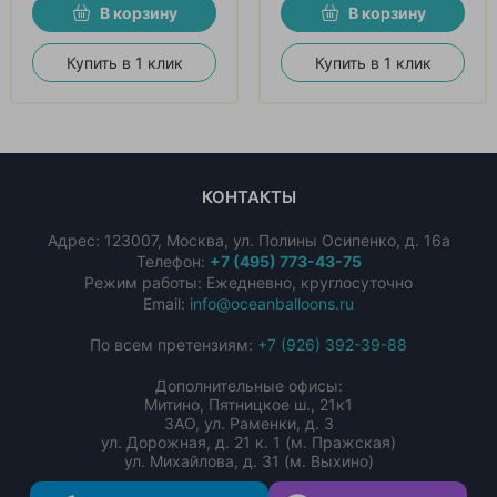
В корзину
В корзину
Купить в 1 клик
Купить в 1 клик
КОНТАКТЫ
Адрес:
123007
,
Москва
,
ул. Полины Осипенко, д. 16а
Телефон:
+7 (495) 773-43-75
Режим работы: Ежедневно, круглосуточно
Email:
info@oceanballoons.ru
По всем претензиям:
+7 (926) 392-39-88
Дополнительные офисы:
Митино, Пятницкое ш., 21к1
ЗАО, ул. Раменки, д. 3
ул. Дорожная, д. 21 к. 1 (м. Пражская)
ул. Михайлова, д. 31 (м. Выхино)