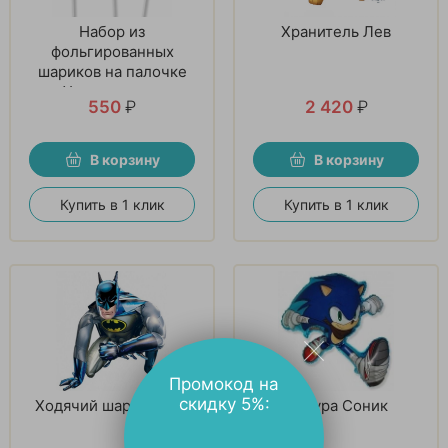
Набор из
Хранитель Лев
фольгированных
шариков на палочке
«Ударная сила»
550
₽
2 420
₽
В корзину
В корзину
Купить в 1 клик
Купить в 1 клик
Промокод на
скидку 5%:
Ходячий шар Бэтмен
Фигура Соник