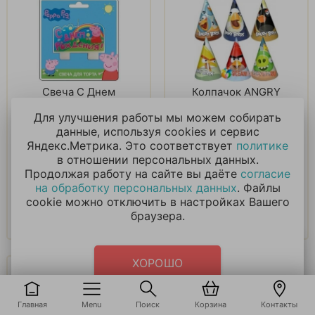
Свеча С Днем
Колпачок ANGRY
Рождения, Свинка
BIRDS 6 штук.
Для улучшения работы мы можем собирать
Пеппа.
данные, используя cookies и сервис
364
₽
210
₽
Яндекс.Метрика. Это соответствует
политике
в отношении персональных данных.
Продолжая работу на сайте вы даёте
согласие
В корзину
В корзину
на обработку персональных данных
. Файлы
cookie можно отключить в настройках Вашего
Купить в 1 клик
Купить в 1 клик
браузера.
ХОРОШО
Главная
Menu
Поиск
Корзина
Контакты