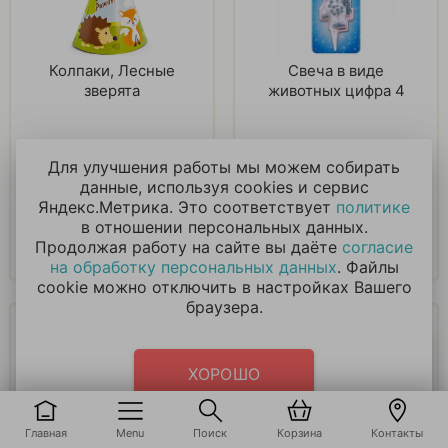
Колпаки, Лесные
Свеча в виде
зверята
животных цифра 4
165
₽
210
₽
Для улучшения работы мы можем собирать
данные, используя cookies и сервис
В корзину
В корзину
Яндекс.Метрика. Это соответствует
политике
в отношении персональных данных.
Купить в 1 клик
Купить в 1 клик
Продолжая работу на сайте вы даёте
согласие
на обработку персональных данных
. Файлы
cookie можно отключить в настройках Вашего
браузера.
ХОРОШО
Главная
Menu
Поиск
Корзина
Контакты
Свеча Фигура,
Свеча в виде