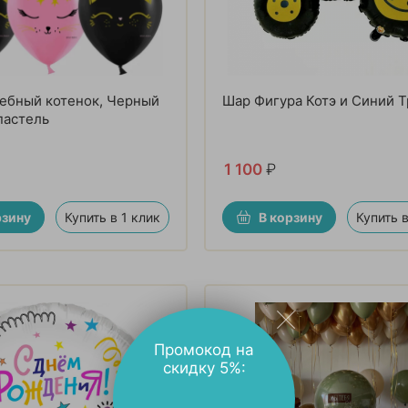
ебный котенок, Черный
Шар Фигура Котэ и Синий 
пастель
1 100
₽
рзину
Купить в 1 клик
В корзину
Купить в
Промокод на
скидку 5%: