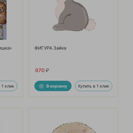
ишка»
ФИГУРА Зайка
970
₽
 1 клик
В корзину
Купить в 1 клик