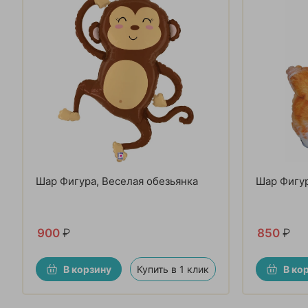
Шар Фигура, Веселая обезьянка
Шар Фигур
900
₽
850
₽
В корзину
Купить в 1 клик
В ко