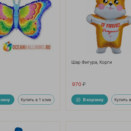
Шар Фигура, Корги
970
₽
рзину
Купить в 1 клик
В корзину
Купить в