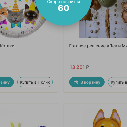
Скоро появится
59
 Котики,
Готовое решение «Лев и М
13 201
₽
рзину
Купить в 1 клик
В корзину
Купить в