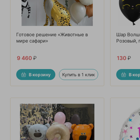
Готовое решение «Животные в
Шар Волш
мире сафари»
Розовый, 
9 460
₽
130
₽
В корзину
Купить в 1 клик
В ко