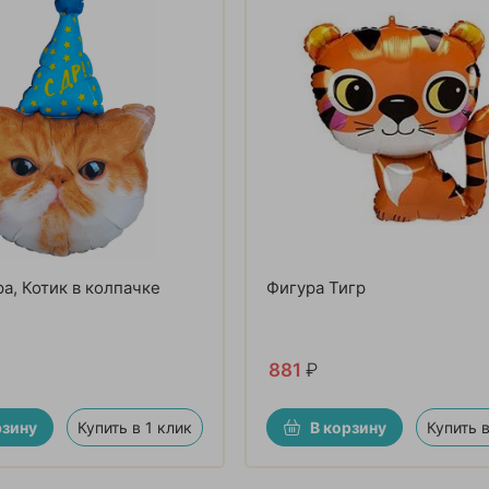
а, Котик в колпачке
Фигура Тигр
881
₽
рзину
Купить в 1 клик
В корзину
Купить в