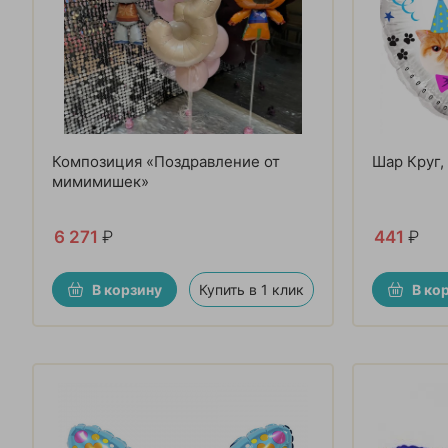
Композиция «Поздравление от
Шар Круг,
мимимишек»
6 271
₽
441
₽
В корзину
Купить в 1 клик
В ко