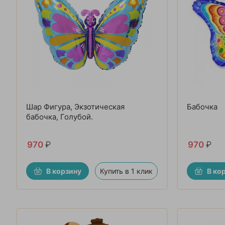
Шар Фигура, Экзотическая
Бабочка
бабочка, Голубой.
970
₽
970
₽
В корзину
Купить в 1 клик
В ко