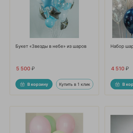
Букет «Звезды в небе» из шаров
Набор ша
5 500
₽
4 510
₽
В корзину
Купить в 1 клик
В ко