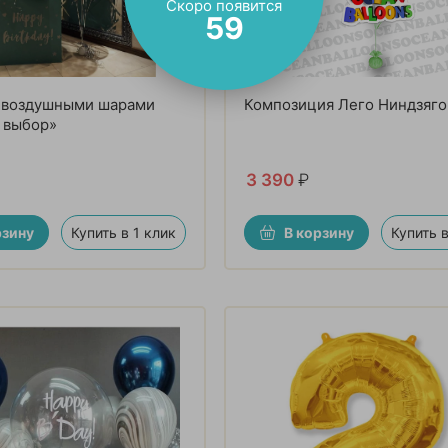
Скоро появится
58
с воздушными шарами
Композиция Лего Ниндзяго
 выбор»
3 390
₽
рзину
Купить в 1 клик
В корзину
Купить в