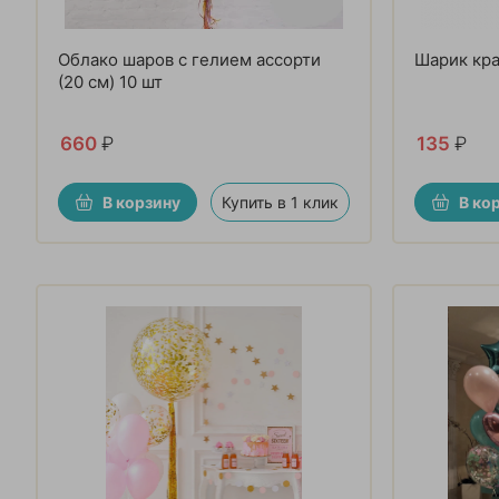
Облако шаров с гелием ассорти
Шарик кра
(20 см) 10 шт
660
₽
135
₽
В корзину
Купить в 1 клик
В ко