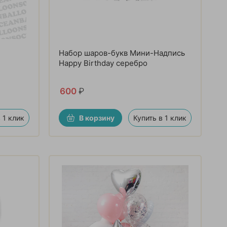
Набор шаров-букв Мини-Надпись
Happy Birthday серебро
600
₽
 1 клик
В корзину
Купить в 1 клик