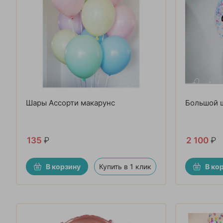
Шары Ассорти макарунс
Большой ш
135
₽
2 100
₽
В корзину
Купить в 1 клик
В ко