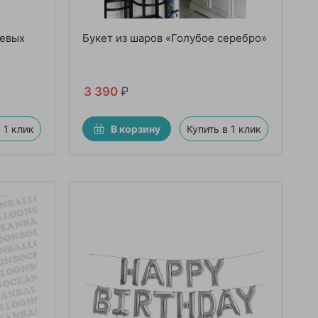
иевых
Букет из шаров «Голубое серебро»
3 390
₽
 1 клик
В корзину
Купить в 1 клик