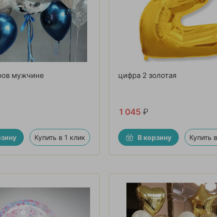
ров мужчине
цифра 2 золотая
1 045
₽
рзину
Купить в 1 клик
В корзину
Купить в