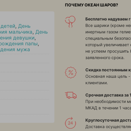
ПОЧЕМУ ОКЕАН ШАРОВ?
Бесплатно надуваем г
Все шарики (кроме н
 детей
,
День
ния мальчика
,
День
инертным газом гелие
ения девушки
,
специальным безопасн
рождения папы
,
который увеличивает 
ждения мужа
не успеем просушить 
заявленного срока.
Скидка постоянным к
Основная наша цель -
клиентами.
Срочная доставка за 1
При необходимости м
МКАД в течении 1 часа
Круглосуточная дост
Доставка осуществляе