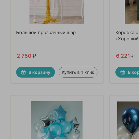
Большой прозрачный шар
Коробка 
«Хороший
2 750
₽
6 221
₽
В корзину
Купить в 1 клик
В ко