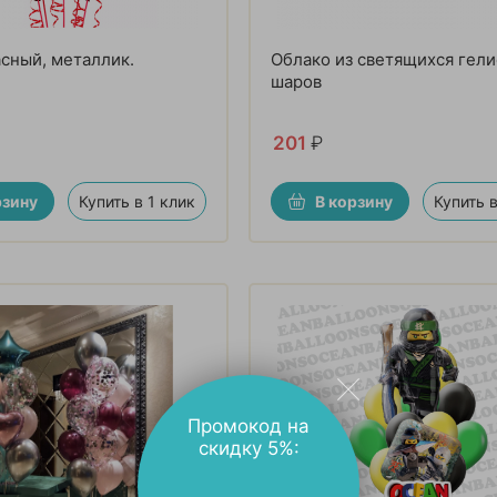
сный, металлик.
Облако из светящихся гел
шаров
201
₽
рзину
Купить в 1 клик
В корзину
Купить в
Промокод на
скидку 5%: