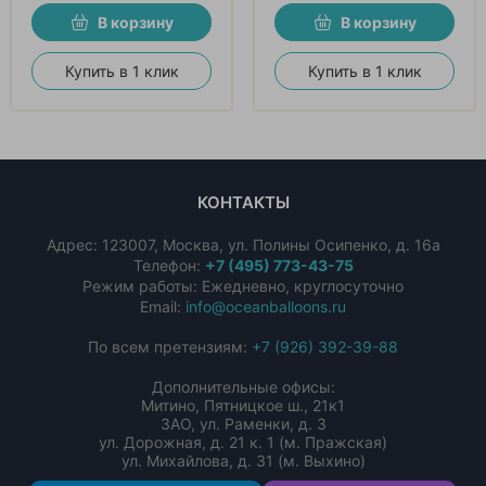
В корзину
В корзину
Купить в 1 клик
Купить в 1 клик
КОНТАКТЫ
Адрес:
123007
,
Москва
,
ул. Полины Осипенко, д. 16а
Телефон:
+7 (495) 773-43-75
Режим работы: Ежедневно, круглосуточно
Email:
info@oceanballoons.ru
По всем претензиям:
+7 (926) 392-39-88
Дополнительные офисы:
Митино, Пятницкое ш., 21к1
ЗАО, ул. Раменки, д. 3
ул. Дорожная, д. 21 к. 1 (м. Пражская)
ул. Михайлова, д. 31 (м. Выхино)