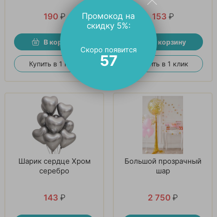
Промокод на
190
₽
153
₽
скидку 5%:
В корзину
В корзину
Скоро появится
56
Купить в 1 клик
Купить в 1 клик
Шарик сердце Хром
Большой прозрачный
серебро
шар
143
₽
2 750
₽