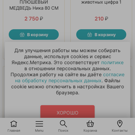
ПЛЮШЕВЫЙ
животных цифра 1
МЕДВЕДЬ Ника 80 СМ
2 750
₽
210
₽
В корзину
В корзину
Купить в 1 клик
Купить в 1 клик
Для улучшения работы мы можем собирать
данные, используя cookies и сервис
Яндекс.Метрика. Это соответствует
политике
в отношении персональных данных.
Продолжая работу на сайте вы даёте
согласие
на обработку персональных данных
. Файлы
cookie можно отключить в настройках Вашего
браузера.
Свеча в виде
Колпаки, Лесные
ХОРОШО
животных цифра 6
зверята
210
₽
165
₽
Главная
Menu
Поиск
Корзина
Контакты