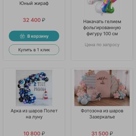
Юный жираф
32 400
₽
Накачать гелием
фольгированную
фигуру 100 см
В корзину
Цена по запросу
Купить в 1 клик
Арка из шаров Полет
Фотозона из шаров
на луну
Зазеркалье
10 800
₽
31 500
₽