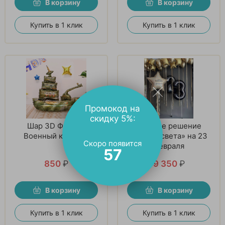
В корзину
В корзину
Купить в 1 клик
Купить в 1 клик
Промокод на
скидку 5%:
Шар 3D Фигура,
Готовое решение
Военный крейсер
«Воины света» на 23
Скоро появится
февраля
56
850
₽
9 350
₽
В корзину
В корзину
Купить в 1 клик
Купить в 1 клик