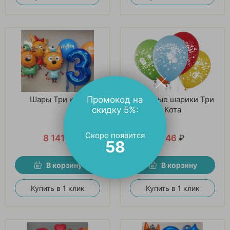
Промокод на
Шары Три кота
Гелиевые шарики Три
скидку 5%:
Кота
Скоро появится
8 141
₽
146
₽
57
В корзину
В корзину
Купить в 1 клик
Купить в 1 клик