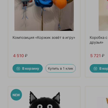
Композиция «Коржик зовёт в игру»
Коробка с
друзья»
4 510
₽
5 721
₽
В корзину
Купить в 1 клик
В ко