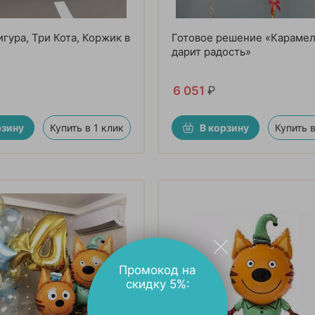
гура, Три Кота, Коржик в
Готовое решение «Карамел
дарит радость»
6 051
₽
рзину
Купить в 1 клик
В корзину
Купить в
Промокод на
скидку 5%: