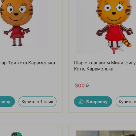
ар Три кота Карамелька
Шар с клапаном Мини-фигу
Кота, Карамелька
300
₽
рзину
Купить в 1 клик
В корзину
Купить в