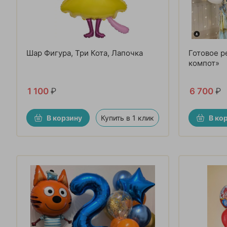
Шар Фигура, Три Кота, Лапочка
Готовое р
компот»
1 100
₽
6 700
₽
В корзину
Купить в 1 клик
В ко