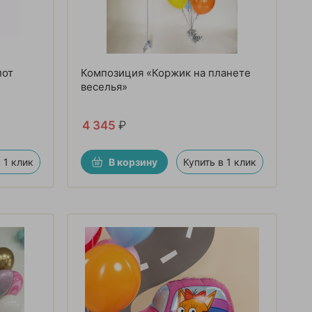
пот
Композиция «Коржик на планете
веселья»
4 345
₽
 1 клик
В корзину
Купить в 1 клик