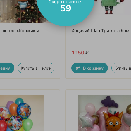
Скоро появится
57
ешение «Коржик и
Ходячий Шар Три кота Ком
1 150
₽
рзину
Купить в 1 клик
В корзину
Купить в