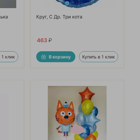
ька
Круг, С Др. Три кота
463
₽
 1 клик
В корзину
Купить в 1 клик