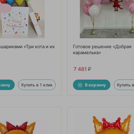
 шариками «Три кота и их
Готовое решение «Добрая
карамелька»
7 481
₽
рзину
Купить в 1 клик
В корзину
Купить в