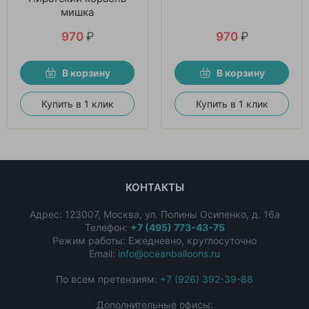
мишка
970
₽
970
₽
В корзину
В корзину
Купить в 1 клик
Купить в 1 клик
КОНТАКТЫ
Адрес:
123007
,
Москва
,
ул. Полины Осипенко, д. 16а
Телефон:
+7 (495) 773-43-75
Режим работы: Ежедневно, круглосуточно
Email:
info@oceanballoons.ru
По всем претензиям:
+7 (926) 392-39-88
Дополнительные офисы: