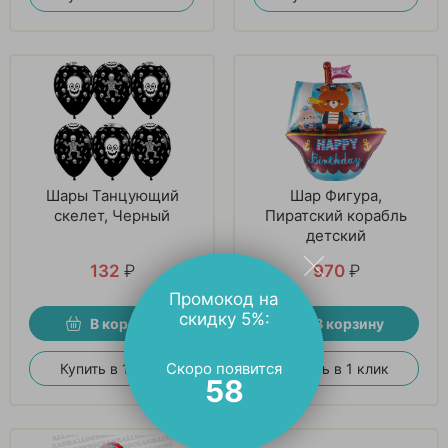
Шары Танцующий
Шар Фигура,
скелет, Черный
Пиратский корабль
детский
132
₽
970
₽
Промокод на
скидку 5%:
В корзину
В корзину
Скоро появится
Купить в 1 клик
Купить в 1 клик
57